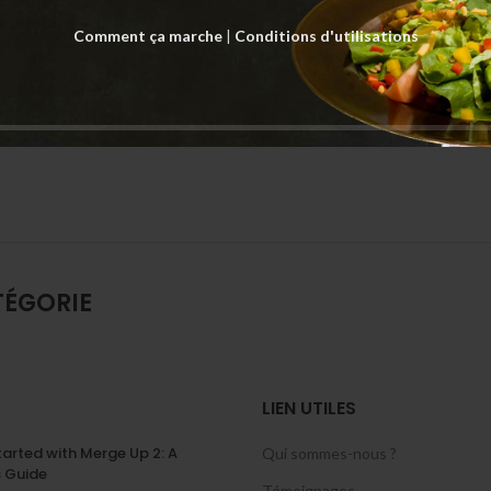
Comment ça marche
|
Conditions d'utilisations
AVIS (0)
INFORMATIONS SUR LE CUISINIER
Seulement les gourmands connec
TÉGORIE
LIEN UTILES
tarted with Merge Up 2: A
Qui sommes-nous ?
s Guide
Témoignages