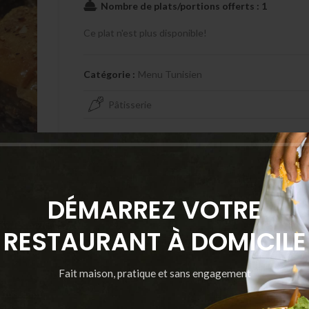
Nombre de plats/portions offerts : 1
Ce plat n'est plus disponible!
Catégorie :
Menu Tunisien
Pâtisserie
Partager
DÉMARREZ VOTRE
RESTAURANT À DOMICILE
Fait maison, pratique et sans engagement