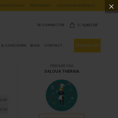
NTACTEZ-NOUS
PARTENAIRES
CONDITIONS GÉNÉRALES
SE CONNECTER
0,00
CHF
0
/
X & CONCOURS
BLOG
CONTACT
DEVENIR CHEF
PRÉPARÉ PAR
SALOUA THERAIA
2:49
2:50