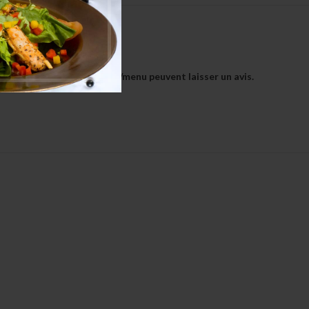
tés ayant acheté ce plat/menu peuvent laisser un avis.