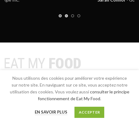
Eat-myfood.com permet la création de partage et de rencontres
Nous utilisons des cookies pour améliorer votre expérience
entre particuliers.
sur notre site. En naviguant sur ce site, vous acceptez notre
Ben Ghorbel
utilisation des cookies. Vous voulez aussi
consulter le principe
fonctionnement de Eat My Food
.
Route de Broye, 8, 1008 Prilly, Suisse
Téléphone: +41 786 899 535
EN SAVOIR PLUS
ACCEPTER
Email: info@eat-myfood.com
BLOG