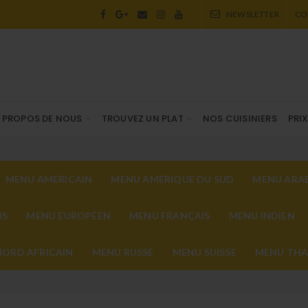
NEWSLETTER
CO
 PROPOS DE NOUS
TROUVEZ UN PLAT
NOS CUISINIERS
PRI
MENU AMÉRICAIN
MENU AMÉRIQUE DU SUD
MENU ARAB
IS
MENU EUROPÉEN
MENU FRANÇAIS
MENU INDIEN
ORD AFRICAIN
MENU RUSSE
MENU SUISSE
MENU THA