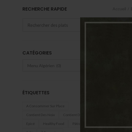
RECHERCHE RAPIDE
Accueil
CATÉGORIES
ÉTIQUETTES
A Consommer Sur Place
Contient Des Noix
Contient Du Gluten
Epicé
Healthy Food
Pâtisserie