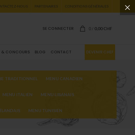
NTACTEZ-NOUS
PARTENAIRES
CONDITIONS GÉNÉRALES
SE CONNECTER
0,00
CHF
0
/
X & CONCOURS
BLOG
CONTACT
DEVENIR CHEF
E TRADITIONNEL
MENU CANADIEN
MENU ITALIEN
MENU LIBANAIS
ÏLANDAIS
MENU TUNISIEN