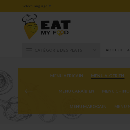
Select Language
▼
ACCUEIL
A
CATÉGORIE DES PLATS
MENU AFRICAIN
MENU ALGÉRIEN
MENU CARAÏBIEN
MENU CHINO
MENU MAROCAIN
MENU N