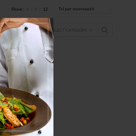
Show
6
9
12
SELECT CATEGORY