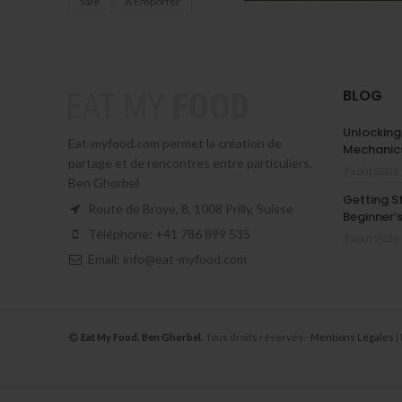
Salé
À Emporter
BLOG
Unlocking
Eat-myfood.com permet la création de
Mechanics
partage et de rencontres entre particuliers.
7 août 2026
Ben Ghorbel
Getting S
Route de Broye, 8, 1008 Prilly, Suisse
Beginner’
Téléphone: +41 786 899 535
3 août 2026
Email: info@eat-myfood.com
Eat My Food. Ben Ghorbel.
Tous droits réservés -
Mentions Légales
|