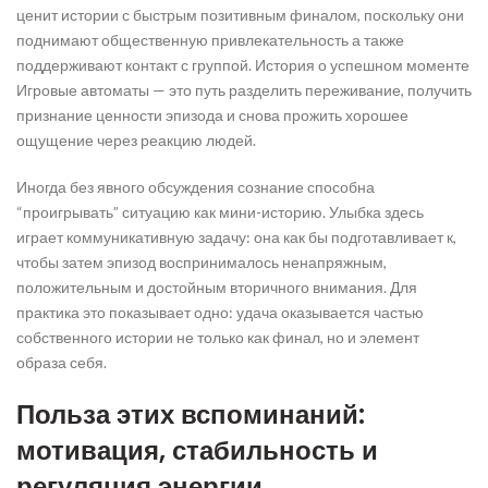
ценит истории с быстрым позитивным финалом, поскольку они
поднимают общественную привлекательность а также
поддерживают контакт с группой. История о успешном моменте
Игровые автоматы — это путь разделить переживание, получить
признание ценности эпизода и снова прожить хорошее
ощущение через реакцию людей.
Иногда без явного обсуждения сознание способна
“проигрывать” ситуацию как мини-историю. Улыбка здесь
играет коммуникативную задачу: она как бы подготавливает к,
чтобы затем эпизод воспринималось ненапряжным,
положительным и достойным вторичного внимания. Для
практика это показывает одно: удача оказывается частью
собственного истории не только как финал, но и элемент
образа себя.
Польза этих вспоминаний:
мотивация, стабильность и
регуляция энергии