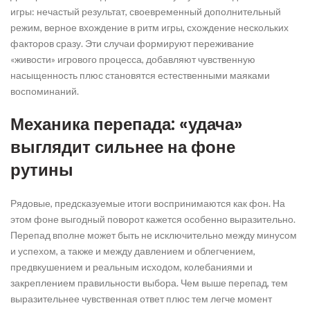
игры: нечастый результат, своевременный дополнительный
режим, верное вхождение в ритм игры, схождение нескольких
факторов сразу. Эти случаи формируют переживание
«живости» игрового процесса, добавляют чувственную
насыщенность плюс становятся естественными маяками
воспоминаний.
Механика перепада: «удача»
выглядит сильнее на фоне
рутины
Рядовые, предсказуемые итоги воспринимаются как фон. На
этом фоне выгодный поворот кажется особенно выразительно.
Перепад вполне может быть не исключительно между минусом
и успехом, а также и между давлением и облегчением,
предвкушением и реальным исходом, колебаниями и
закреплением правильности выбора. Чем выше перепад, тем
выразительнее чувственная ответ плюс тем легче момент