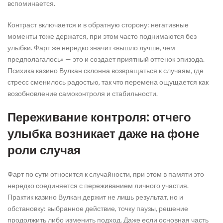
вспоминается.
Контраст включается и в обратную сторону: негативные
моменты тоже держатся, при этом часто поднимаются без
улыбки. Фарт же нередко значит «вышло лучше, чем
предполагалось» — это и создает приятный оттенок эпизода.
Психика казино Вулкан склонна возвращаться к случаям, где
стресс сменилось радостью, так что перемена ощущается как
возобновление самоконтроля и стабильности.
Переживание контроля: отчего
улыбка возникает даже на фоне
роли случая
Фарт по сути относится к случайности, при этом в памяти это
нередко соединяется с переживанием личного участия.
Практик казино Вулкан держит не лишь результат, но и
обстановку: выбранное действие, точку паузы, решение
продолжить либо изменить подход. Даже если основная часть