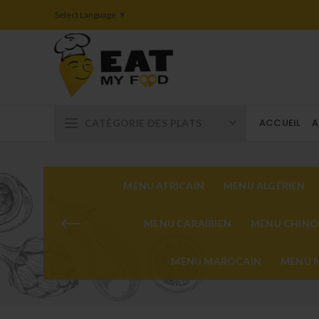
Select Language
▼
ACCUEIL
A
CATÉGORIE DES PLATS
MENU AFRICAIN
MENU ALGÉRIEN
MENU CARAÏBIEN
MENU CHINO
MENU MAROCAIN
MENU N