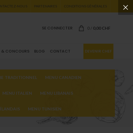
NTACTEZ-NOUS
PARTENAIRES
CONDITIONS GÉNÉRALES
SE CONNECTER
0,00
CHF
0
/
X & CONCOURS
BLOG
CONTACT
DEVENIR CHEF
E TRADITIONNEL
MENU CANADIEN
MENU ITALIEN
MENU LIBANAIS
ÏLANDAIS
MENU TUNISIEN