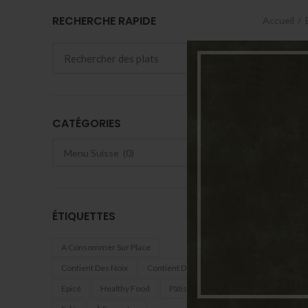
RECHERCHE RAPIDE
Accueil
CATÉGORIES
ÉTIQUETTES
A Consommer Sur Place
Contient Des Noix
Contient Du Gluten
Epicé
Healthy Food
Pâtisserie