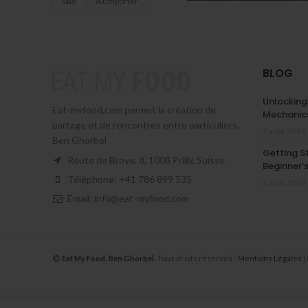
Salé
À Emporter
BLOG
Unlocking
Eat-myfood.com permet la création de
Mechanics
partage et de rencontres entre particuliers.
7 août 2026
Ben Ghorbel
Getting S
Route de Broye, 8, 1008 Prilly, Suisse
Beginner’
Téléphone: +41 786 899 535
3 août 2026
Email: info@eat-myfood.com
Eat My Food. Ben Ghorbel.
Tous droits réservés -
Mentions Légales
|