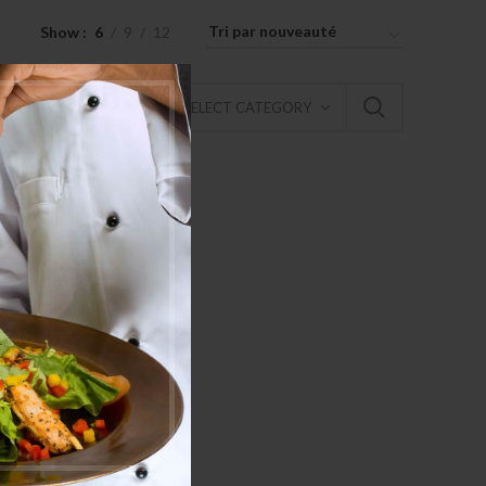
Show
6
9
12
SELECT CATEGORY