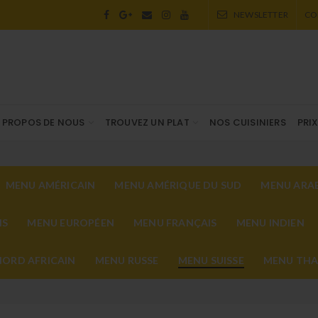
NEWSLETTER
CO
 PROPOS DE NOUS
TROUVEZ UN PLAT
NOS CUISINIERS
PRI
MENU AMÉRICAIN
MENU AMÉRIQUE DU SUD
MENU ARAB
IS
MENU EUROPÉEN
MENU FRANÇAIS
MENU INDIEN
ORD AFRICAIN
MENU RUSSE
MENU SUISSE
MENU THA